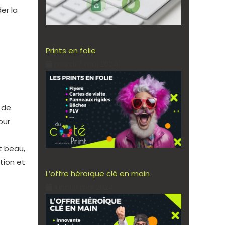
er la
Prints en folie
mardi 7 mai 2024
 de
our
t beau,
tion et
L’offre héroïque clé en main
lundi 6 mai 2024