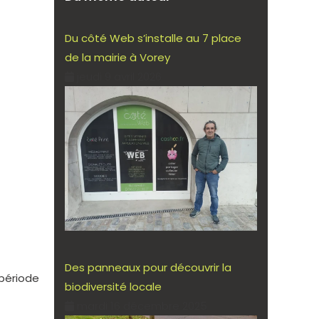
Du côté Web s’installe au 7 place
de la mairie à Vorey
jeudi 9 avril 2026
Des panneaux pour découvrir la
période
biodiversité locale
mardi 16 décembre 2025