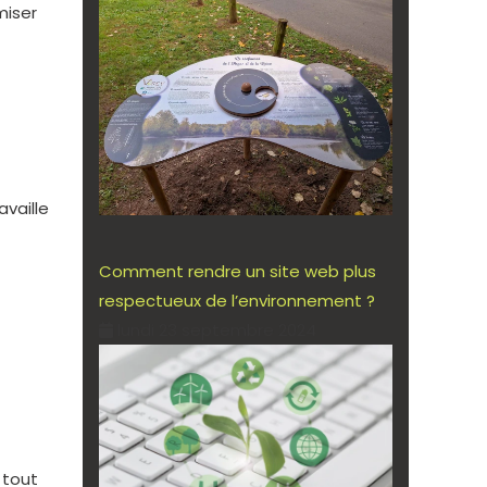
miser
availle
Comment rendre un site web plus
respectueux de l’environnement ?
lundi 23 septembre 2024
 tout